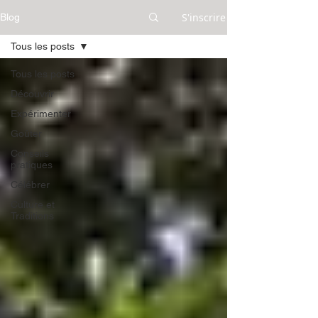
S'inscrire
Blog
Tous les posts
Tous les posts
Découvrir
Expérimenter
Goûter
Conseils
pratiques
Célébrer
Culture et
Traditions