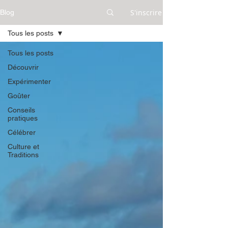
S'inscrire
Blog
Tous les posts
Tous les posts
Découvrir
Expérimenter
Goûter
Conseils
pratiques
Célébrer
Culture et
Traditions