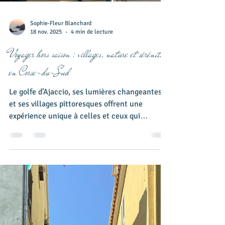
Sophie-Fleur Blanchard
18 nov. 2025
4 min de lecture
Voyager hors saison : villages, nature et sérénité
en Corse-du-Sud
Le golfe d’Ajaccio, ses lumières changeantes
et ses villages pittoresques offrent une
expérience unique à celles et ceux qui
choisissent la Corse hors saison. Calme,
authenticité, prix plus doux et nature
préservée : c’est la période idéale pour
randonner, flâner dans les ruelles, rencontrer