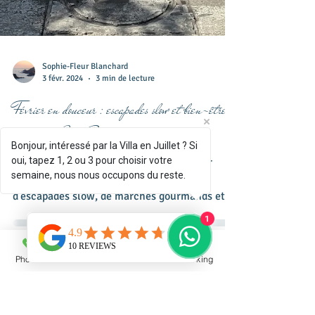
Bonjour, intéressé par la Villa en Juillet ? Si
oui, tapez 1, 2 ou 3 pour choisir votre
semaine, nous nous occupons du reste.
Sophie-Fleur Blanchard
3 févr. 2024
3 min de lecture
1
Février en douceur : escapades slow et bien-être
Phone
Email
Facebook
Booking
autour de Casa Poerava
Envie de ralentir le rythme et de savourer