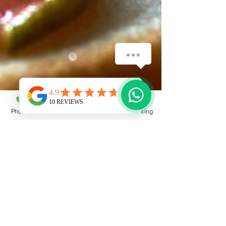
Bonjour, intéressé par la Villa en Juillet ? Si
oui, tapez 1, 2 ou 3 pour choisir votre
semaine, nous nous occupons du reste.
1
Phone
Email
Facebook
Booking