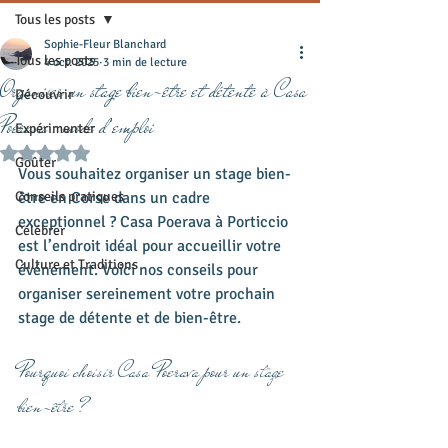
Tous les posts
Sophie-Fleur Blanchard
Tous les posts
4 oct. 2025
3 min de lecture
Organiser un stage bien-être et détente à Casa
Découvrir
Poerava : mode d’emploi
Expérimenter
Noté NaN étoiles sur 5.
Goûter
Vous souhaitez organiser un stage bien-
Conseils pratiques
être en Corse dans un cadre 
exceptionnel ? Casa Poerava à Porticcio 
Célébrer
est l’endroit idéal pour accueillir votre 
Culture et Traditions
événement. Voici nos conseils pour 
organiser sereinement votre prochain 
stage de détente et de bien-être.
Pourquoi choisir Casa Poerava pour un stage 
bien-être ?