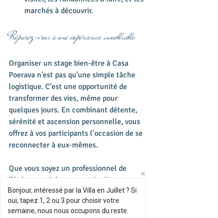
marchés à découvrir.
Préparez-vous à une expérience inoubliable
Organiser un stage bien-être à Casa 
Poerava n'est pas qu'une simple tâche 
logistique. C'est une opportunité de 
transformer des vies, même pour 
quelques jours. En combinant détente, 
sérénité et ascension personnelle, vous 
offrez à vos participants l’occasion de se 
reconnecter à eux-mêmes. 
Que vous soyez un professionnel de 
l'événementiel ou un particulier 
Bonjour, intéressé par la Villa en Juillet ? Si
désireux de partager un moment 
oui, tapez 1, 2 ou 3 pour choisir votre
convivial, nous vous invitons à découvrir 
semaine, nous nous occupons du reste.
tout ce que Casa Poerava a à offrir. 