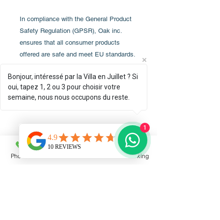
In compliance with the General Product 
Safety Regulation (GPSR), 
Oak inc.
ensures that all consumer products 
offered are safe and meet EU standards. 
For any product safety related inquiries 
Bonjour, intéressé par la Villa en Juillet ? Si
or concerns, please contact us at 
oui, tapez 1, 2 ou 3 pour choisir votre
alex.oak@company.com
 or write to us 
semaine, nous nous occupons du reste.
123 Main Street, Anytown, Country.
1
Livraison
La livraison est directement
Phone
Email
Facebook
Booking
Conditions de retour
assureassurée par le fabriquant
Printful. Le delaidélai est de 6 à 9
La livraison étant prise en charge par
jours ouvreouvrés vers la France.
le fabriquant Printful, toute
commande dépend des conditions de
retour propres au site marchand.
Plus de details détails ici :