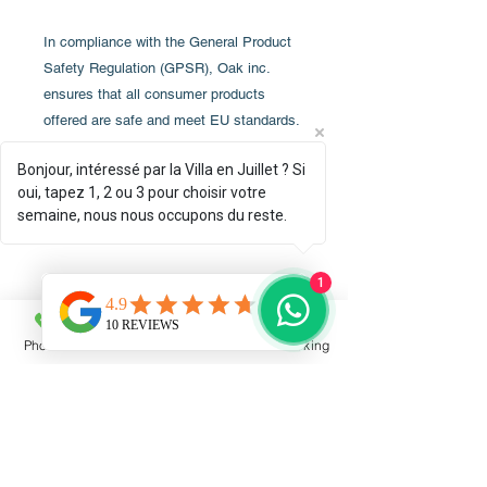
In compliance with the General Product 
Safety Regulation (GPSR), 
Oak inc.
ensures that all consumer products 
offered are safe and meet EU standards. 
For any product safety related inquiries 
Bonjour, intéressé par la Villa en Juillet ? Si
or concerns, please contact us at 
oui, tapez 1, 2 ou 3 pour choisir votre
alex.oak@company.com
 or write to us 
semaine, nous nous occupons du reste.
123 Main Street, Anytown, Country.
1
Livraison
La livraison est directement
Phone
Email
Facebook
Booking
Conditions de retour
assureassurée par le fabriquant
Printful. Le delaidélai est de 6 à 9
La livraison étant prise en charge par
jours ouvreouvrés vers la France.
le fabriquant Printful, toute
commande dépend des conditions de
retour propres au site marchand.
Plus de details détails ici :