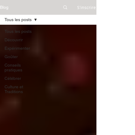
S'inscrire
Blog
Tous les posts
Tous les posts
Découvrir
Expérimenter
Goûter
Conseils
pratiques
Célébrer
Culture et
Traditions